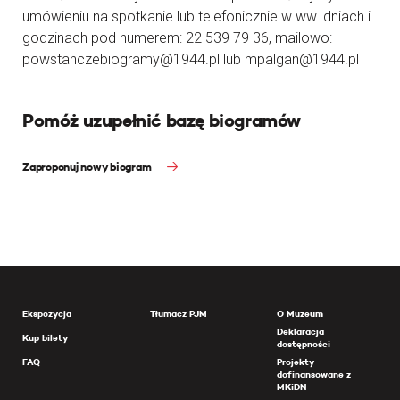
umówieniu na spotkanie lub telefonicznie w ww. dniach i
godzinach pod numerem: 22 539 79 36, mailowo:
powstanczebiogramy@1944.pl lub mpalgan@1944.pl
Pomóż uzupełnić bazę biogramów
Zaproponuj nowy biogram
Ekspozycja
Tłumacz PJM
O Muzeum
Deklaracja
Kup bilety
dostępności
FAQ
Projekty
dofinansowane z
MKiDN