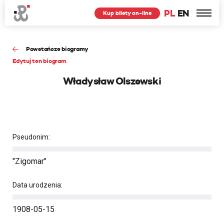
PL
EN
Kup bilety on-line
Powstańcze biogramy
Edytuj ten biogram
Władysław Olszewski
Pseudonim:
"Zigomar"
Data urodzenia:
1908-05-15