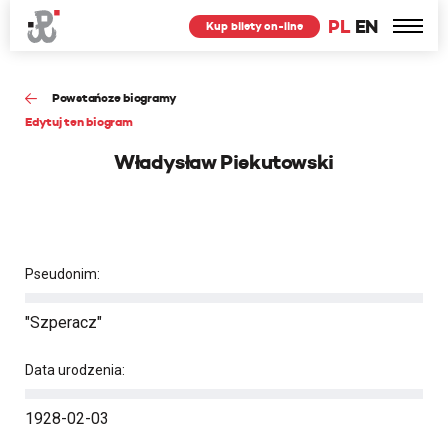
PL
EN
Kup bilety on-line
Powstańcze biogramy
Edytuj ten biogram
Władysław Piekutowski
Pseudonim:
"Szperacz"
Data urodzenia:
1928-02-03