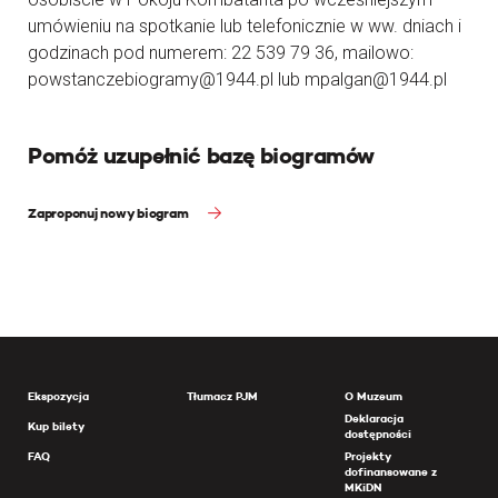
umówieniu na spotkanie lub telefonicznie w ww. dniach i
godzinach pod numerem: 22 539 79 36, mailowo:
powstanczebiogramy@1944.pl lub mpalgan@1944.pl
Pomóż uzupełnić bazę biogramów
Zaproponuj nowy biogram
Ekspozycja
Tłumacz PJM
O Muzeum
Deklaracja
Kup bilety
dostępności
FAQ
Projekty
dofinansowane z
MKiDN