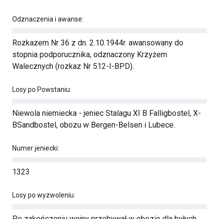
Odznaczenia i awanse:
Rozkazem Nr 36 z dn. 2.10.1944r. awansowany do
stopnia podporucznika, odznaczony Krzyżem
Walecznych (rozkaz Nr 512-I-BPD).
Losy po Powstaniu:
Niewola niemiecka - jeniec Stalagu XI B Falligbostel, X-
BSandbostel, obozu w Bergen-Belsen i Lubece.
Numer jeniecki:
1323
Losy po wyzwoleniu:
Po zakończeniu wojny przebywał w obozie dla byłych