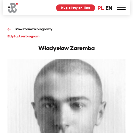
PL
EN
Kup bilety on-line
Powstańcze biogramy
Edytuj ten biogram
Władysław Zaremba