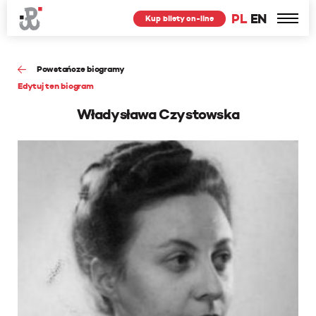
PL
EN
Kup bilety on-line
Powstańcze biogramy
Edytuj ten biogram
Władysława Czystowska