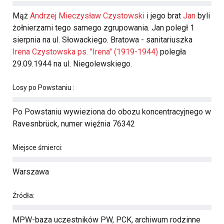
Mąż
Andrzej Mieczysław Czystowski
i jego brat
Jan
byli
żołnierzami tego samego zgrupowania. Jan poległ 1
sierpnia na ul. Słowackiego. Bratowa - sanitariuszka
Irena Czystowska ps. "Irena" (1919-1944)
poległa
29.09.1944 na ul. Niegolewskiego.
Losy po Powstaniu :
Po Powstaniu wywieziona do obozu koncentracyjnego w
Ravesnbrück, numer więźnia 76342
Miejsce śmierci:
Warszawa
Źródła:
MPW-baza uczestników PW, PCK, archiwum rodzinne