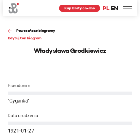
PL
EN
Kup bilety on-line
Powstańcze biogramy
Edytuj ten biogram
Władysława Grodkiewicz
Pseudonim:
"Cyganka"
Data urodzenia:
1921-01-27