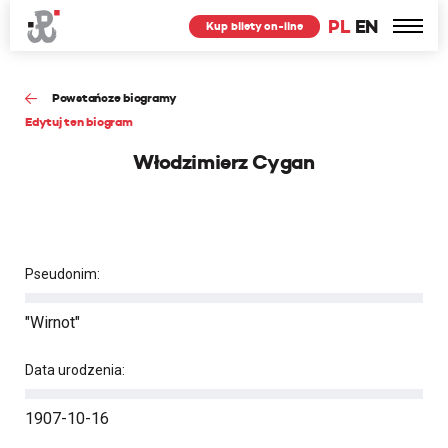
PL
EN
Kup bilety on-line
Powstańcze biogramy
Edytuj ten biogram
Włodzimierz Cygan
Pseudonim:
"Wirnot"
Data urodzenia:
1907-10-16