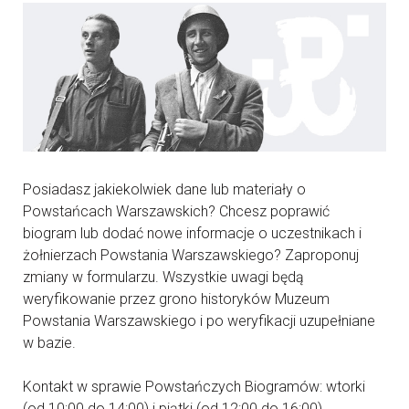
Posiadasz jakiekolwiek dane lub materiały o
Powstańcach Warszawskich? Chcesz poprawić
biogram lub dodać nowe informacje o uczestnikach i
żołnierzach Powstania Warszawskiego? Zaproponuj
zmiany w formularzu. Wszystkie uwagi będą
weryfikowanie przez grono historyków Muzeum
Powstania Warszawskiego i po weryfikacji uzupełniane
w bazie.
Kontakt w sprawie Powstańczych Biogramów: wtorki
(od 10:00 do 14:00) i piątki (od 12:00 do 16:00)