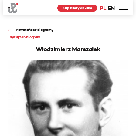
PL
EN
Kup bilety on-line
Powstańcze biogramy
Edytuj ten biogram
Włodzimierz Marszałek