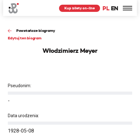
PL
EN
Kup bilety on-line
Powstańcze biogramy
Edytuj ten biogram
Włodzimierz Meyer
Pseudonim:
-
Data urodzenia:
1928-05-08