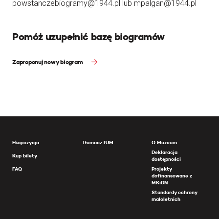
powstanczebiogramy@1944.pl lub mpalgan@1944.pl
Pomóż uzupełnić bazę biogramów
Zaproponuj nowy biogram
Ekspozycja
Tłumacz PJM
O Muzeum
Deklaracja
Kup bilety
dostępności
FAQ
Projekty
dofinansowane z
MKiDN
Standardy ochrony
małoletnich