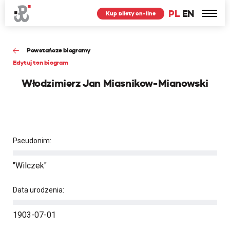
PL
EN
Kup bilety on-line
Powstańcze biogramy
Edytuj ten biogram
Włodzimierz Jan Miasnikow-Mianowski
Pseudonim:
"Wilczek"
Data urodzenia:
1903-07-01