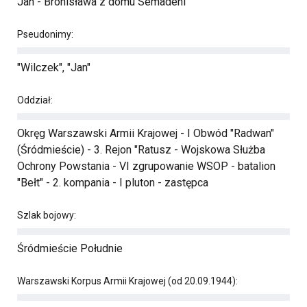
Jan - Bronisława z domu Semadeni
Pseudonimy:
"Wilczek", "Jan"
Oddział:
Okręg Warszawski Armii Krajowej - I Obwód "Radwan"
(Śródmieście) - 3. Rejon "Ratusz - Wojskowa Służba
Ochrony Powstania - VI zgrupowanie WSOP - batalion
"Bełt" - 2. kompania - I pluton - zastępca
Szlak bojowy:
Śródmieście Południe
Warszawski Korpus Armii Krajowej (od 20.09.1944):