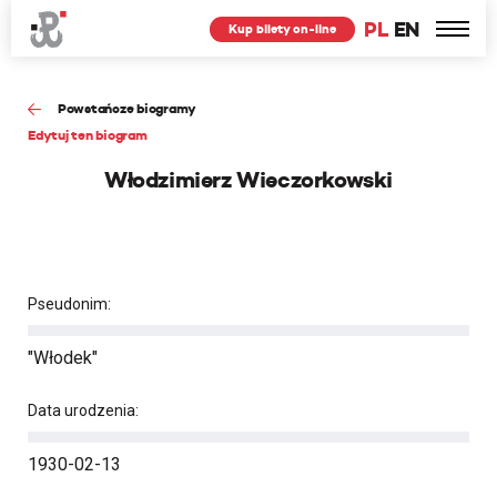
PL
EN
Kup bilety on-line
Powstańcze biogramy
Edytuj ten biogram
Włodzimierz Wieczorkowski
Pseudonim:
"Włodek"
Data urodzenia:
1930-02-13