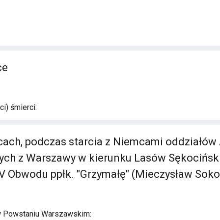
ce
i) śmierci:
cach, podczas starcia z Niemcami oddziałów 
ch z Warszawy w kierunku Lasów Sękociński
V Obwodu ppłk. "Grzymałę" (Mieczysław Soko
w Powstaniu Warszawskim: