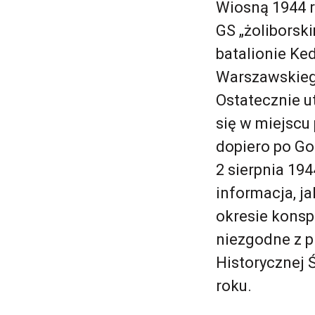
Wiosną 1944 r
GS „żoliborsk
batalionie Ke
Warszawskiego
Ostatecznie u
się w miejscu 
dopiero po Go
2 sierpnia 19
informacja, ja
okresie konspi
niezgodne z p
Historycznej 
roku.