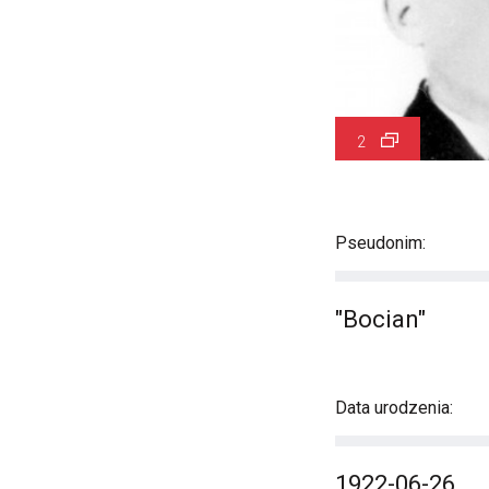
2
Pseudonim:
"Bocian"
Data urodzenia:
1922-06-26