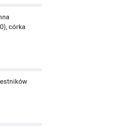
anna
0), córka
zestników