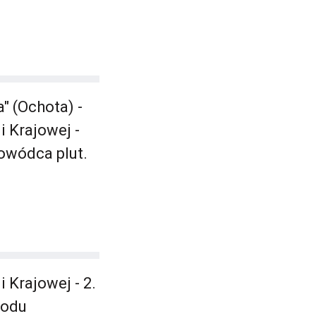
" (Ochota) -
 Krajowej -
owódca plut.
Krajowej - 2.
wodu