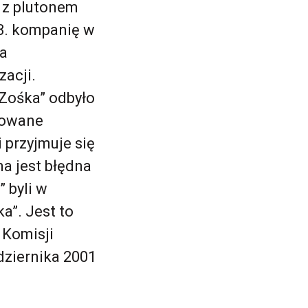
 z plutonem
 3. kompanię w
ia
acji.
„Zośka” odbyło
izowane
 przyjmuje się
na jest błędna
” byli w
a”. Jest to
 Komisji
dziernika 2001