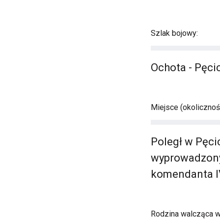
Szlak bojowy:
Ochota - Pęci
Miejsce (okolicznośc
Poległ w Pęci
wyprowadzony
komendanta I
Rodzina walcząca 