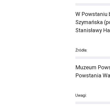
W Powstaniu b
Szymańska (po
Stanisławy H
Źródła:
Muzeum Powst
Powstania Wa
Uwagi: