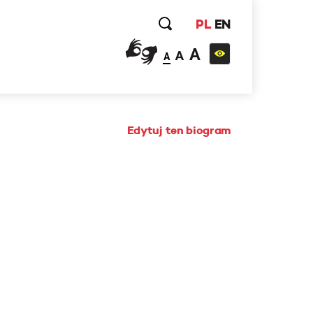
PL
EN
A
A
A
Edytuj ten biogram