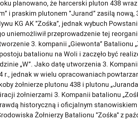
oku planowano, że harcerski pluton 438 wraz
im” i praskim plutonem "Jurand” zasilą nową,
dywu KG AK "Zośka”, jednak wybuch Powstan
 uniemożliwił przeprowadzenie tej reorganiz
tworzenie 3. kompanii „Giewonta” Batalionu 
postoju batalionu na Woli i zaczęło być real
dzinie „W”. Jako datę utworzenia 3. Kompanii
44 r., jednak w wielu opracowaniach powtarza
koby żołnierze plutonu 438 i plutonu „Juranda
racji żołnierzami 3. Kompanii batalionu „Zośk
rawdą historyczną i oficjalnym stanowiskiem
Środowiska Żołnierzy Batalionu "Zośka" z paź