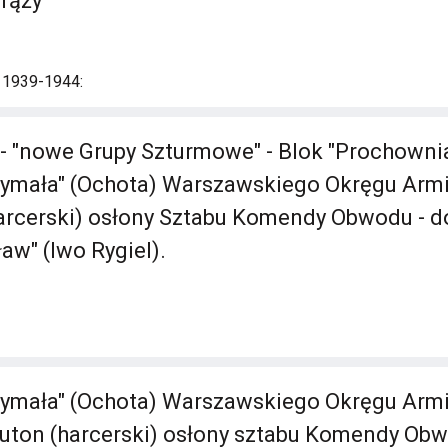
rąży
i 1939-1944:
 - "nowe Grupy Szturmowe" - Blok "Prochownia
ymała" (Ochota) Warszawskiego Okręgu Armii
harcerski) osłony Sztabu Komendy Obwodu - d
aw" (Iwo Rygiel).
ymała" (Ochota) Warszawskiego Okręgu Armii 
pluton (harcerski) osłony sztabu Komendy Ob