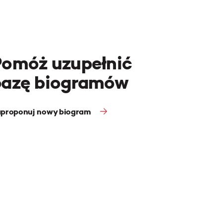
Pomóż uzupełnić
bazę biogramów
proponuj nowy biogram