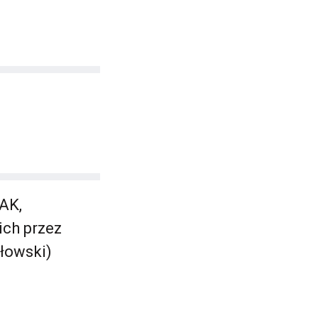
AK,
ch przez
łowski)