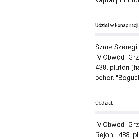
kapral podcho
Udział w konspiracj
Szare Szeregi
IV Obwód "Grz
438. pluton (
pchor. "Bogusł
Oddział:
IV Obwód "Grz
Rejon - 438. 