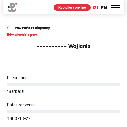
PL
EN
Kup bilety on-line
Powstańcze biogramy
Edytuj ten biogram
---------- Wojlanis
Pseudonim:
"Barbara"
Data urodzenia:
1903-10-22