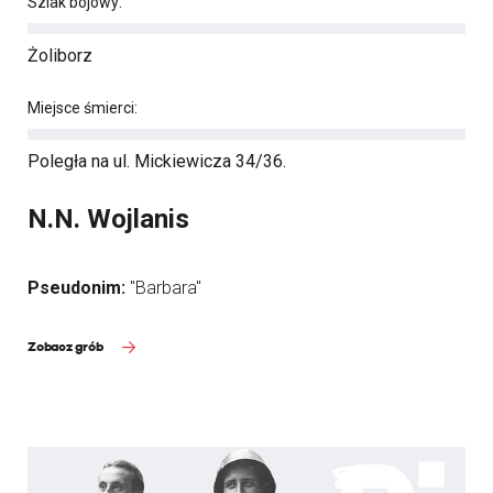
Szlak bojowy:
Żoliborz
Miejsce śmierci:
Poległa na ul. Mickiewicza 34/36.
N.N. Wojlanis
Pseudonim:
"Barbara"
Zobacz grób