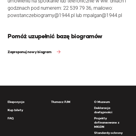
umówieniu na spotkanie lub telefonicznie w ww. dniach i
godzinach pod numerem: 22 539 79 36, mailowo:
powstanczebiogramy@1944.pl lub mpalgan@1944.pl
Pomóż uzupełnić bazę biogramów
Zaproponuj nowy biogram
Ekspozycja
Tłumacz PJM
O Muzeum
Deklaracja
Kup bilety
dostępności
FAQ
Projekty
dofinansowane z
MKiDN
Standardy ochrony