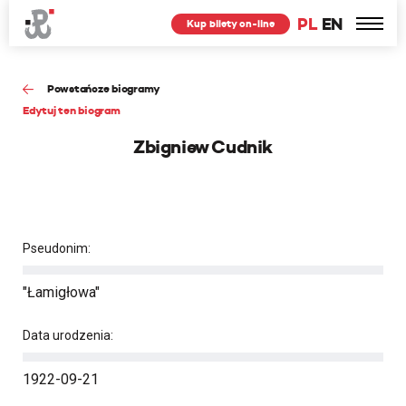
PL
EN
Kup bilety on-line
Powstańcze biogramy
Edytuj ten biogram
Zbigniew Cudnik
Pseudonim:
"Łamigłowa"
Data urodzenia:
1922-09-21