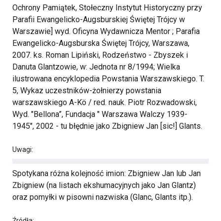
Ochrony Pamiątek, Stołeczny Instytut Historyczny przy
Parafii Ewangelicko-Augsburskiej Świętej Trójcy w
Warszawie] wyd. Oficyna Wydawnicza Mentor ; Parafia
Ewangelicko-Augsburska Świętej Trójcy, Warszawa,
2007. ks. Roman Lipiński, Rodzeństwo - Zbyszek i
Danuta Glantzowie, w: Jednota nr 8/1994; Wielka
ilustrowana encyklopedia Powstania Warszawskiego. T.
5, Wykaz uczestników-żołnierzy powstania
warszawskiego A-Kö / red. nauk. Piotr Rozwadowski,
Wyd. "Bellona”, Fundacja " Warszawa Walczy 1939-
1945", 2002 - tu błędnie jako Zbigniew Jan [sic!] Glants.
Uwagi:
Spotykana różna kolejność imion: Zbigniew Jan lub Jan
Zbigniew (na listach ekshumacyjnych jako Jan Glantz)
oraz pomyłki w pisowni nazwiska (Glanc, Glants itp.).
Źródła: