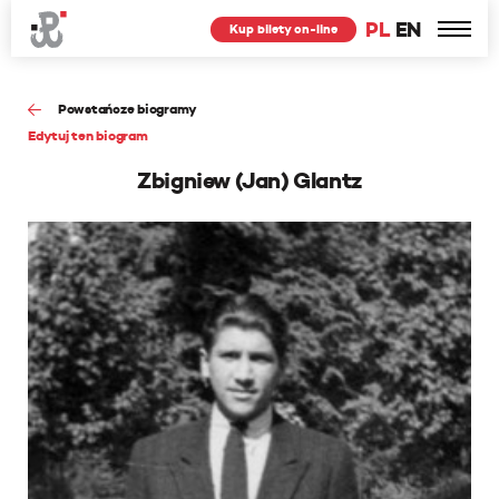
PL
EN
Kup bilety on-line
Powstańcze biogramy
Edytuj ten biogram
Zbigniew (Jan) Glantz