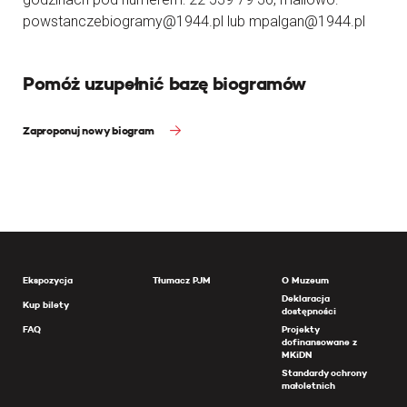
powstanczebiogramy@1944.pl lub mpalgan@1944.pl
Pomóż uzupełnić bazę biogramów
Zaproponuj nowy biogram
Ekspozycja
Tłumacz PJM
O Muzeum
Deklaracja
Kup bilety
dostępności
FAQ
Projekty
dofinansowane z
MKiDN
Standardy ochrony
małoletnich