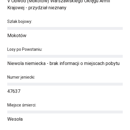
V Obwód (Mokotów) Warszawskiego Okręgu Armii
Krajowej - przydział nieznany
Szlak bojowy:
Mokotów
Losy po Powstaniu:
Niewola niemiecka - brak informacji o miejscach pobytu
Numer jeniecki:
47637
Miejsce śmierci:
Wesoła