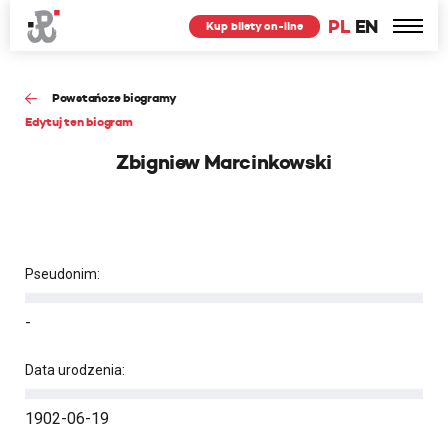
PL
EN
Kup bilety on-line
Powstańcze biogramy
Edytuj ten biogram
Zbigniew Marcinkowski
Pseudonim:
-
Data urodzenia:
1902-06-19