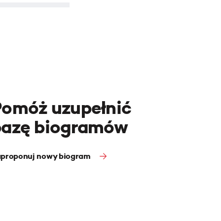
Pomóż uzupełnić
bazę biogramów
proponuj nowy biogram