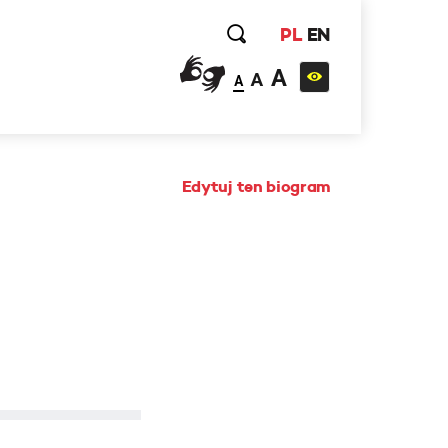
PL
EN
A
A
A
Edytuj ten biogram