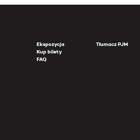
Ekspozycja
Tłumacz PJM
Kup bilety
FAQ