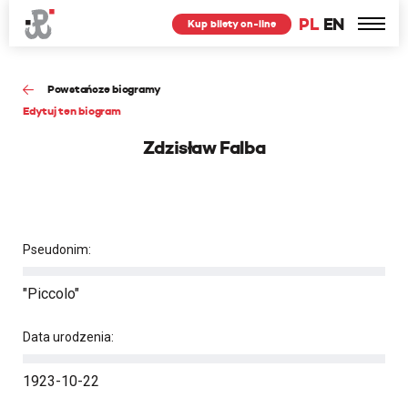
PL
EN
Kup bilety on-line
Powstańcze biogramy
Edytuj ten biogram
Zdzisław Falba
Pseudonim:
"Piccolo"
Data urodzenia:
1923-10-22