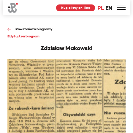
PL
EN
Kup bilety on-line
Powstańcze biogramy
Edytuj ten biogram
Zdzisław Makowski