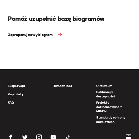
Pomóż uzupełnić bazę biogramów
Zaproponuj nowy biogram
Ekspozycja
Tłumacz PJM
O Muzeum
Deklaracja
Kup bilety
dostępności
FAQ
Projekty
dofinansowane z
MKiDN
Standardy ochrony
małoletnich