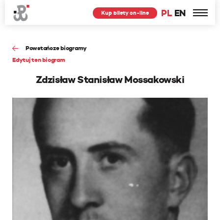
PL
EN
Kup bilety on-line
Powstańcze biogramy
Edytuj ten biogram
Zdzisław Stanisław Mossakowski