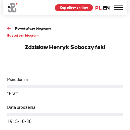
PL
EN
Kup bilety on-line
Powstańcze biogramy
Edytuj ten biogram
Zdzisław Henryk Soboczyński
Pseudonim:
"Brat"
Data urodzenia:
1915-10-30