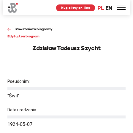
PL
EN
Kup bilety on-line
Powstańcze biogramy
Edytuj ten biogram
Zdzisław Tadeusz Szycht
Pseudonim:
"Świt"
Data urodzenia:
1924-05-07