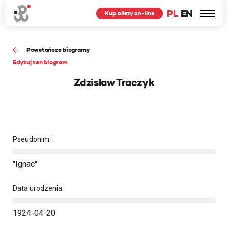
PL
EN
Kup bilety on-line
Powstańcze biogramy
Edytuj ten biogram
Zdzisław Traczyk
Pseudonim:
"Ignac"
Data urodzenia:
1924-04-20