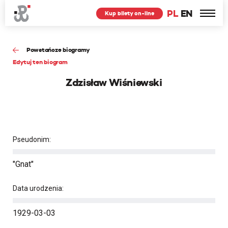
PL
EN
Kup bilety on-line
Powstańcze biogramy
Edytuj ten biogram
Zdzisław Wiśniewski
Pseudonim:
"Gnat"
Data urodzenia:
1929-03-03