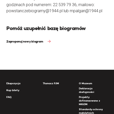
godzinach pod numerem: 22 539 79 36, mailowo:
powstanczebiogramy@1944.pl lub mpalgan@1944.pl
Pomóż uzupełnić bazę biogramów
Zaproponuj nowy biogram
Ekspozycja
Tłumacz PJM
O Muzeum
Deklaracja
Kup bilety
dostępności
FAQ
Projekty
dofinansowane z
MKiDN
Standardy ochrony
małoletnich