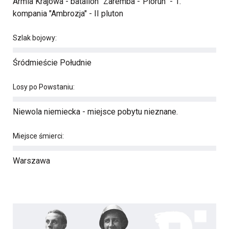
Armia Krajowa - batalion "Zaremba"-"Piorun" - 1.
kompania "Ambrozja" - II pluton
Szlak bojowy:
Śródmieście Południe
Losy po Powstaniu:
Niewola niemiecka - miejsce pobytu nieznane.
Miejsce śmierci:
Warszawa