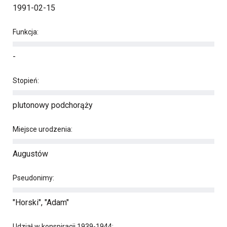
1991-02-15
Funkcja:
-
Stopień:
plutonowy podchorąży
Miejsce urodzenia:
Augustów
Pseudonimy:
"Horski", "Adam"
Udział w konspiracji 1939-1944: