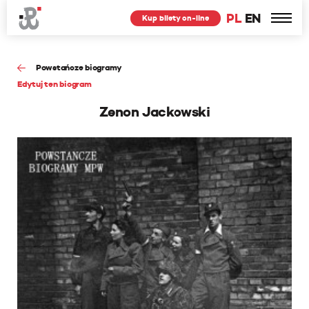
PL
EN
Kup bilety on-line
Powstańcze biogramy
Edytuj ten biogram
Zenon Jackowski