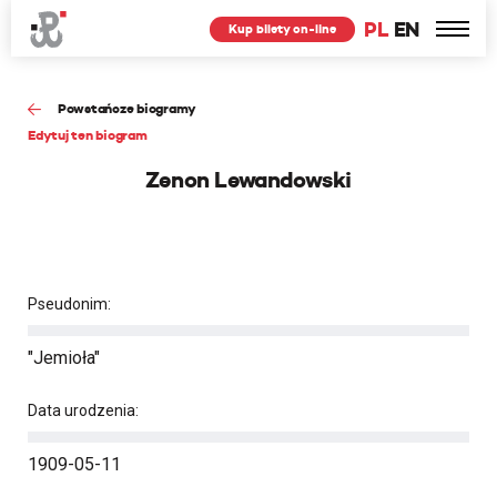
PL
EN
Kup bilety on-line
Powstańcze biogramy
Edytuj ten biogram
Zenon Lewandowski
Pseudonim:
"Jemioła"
Data urodzenia:
1909-05-11