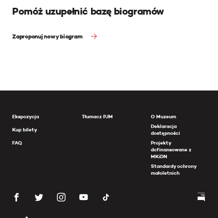
Pomóż uzupełnić bazę biogramów
Zaproponuj nowy biogram
Ekspozycja
Tłumacz PJM
O Muzeum
Deklaracja
Kup bilety
dostępności
FAQ
Projekty
dofinansowane z
MKiDN
Standardy ochrony
małoletnich