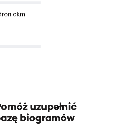
adron ckm
Pomóż uzupełnić
bazę biogramów