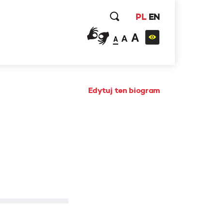
PL
EN
A
A
A
Edytuj ten biogram