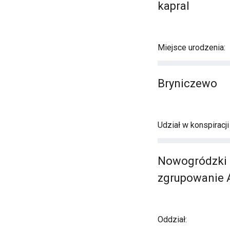
kapral
Miejsce urodzenia:
Bryniczewo
Udział w konspiracj
Nowogródzki O
zgrupowanie AK
Oddział: