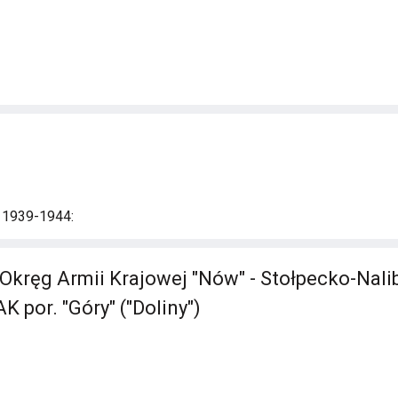
i 1939-1944:
kręg Armii Krajowej "Nów" - Stołpecko-Nali
 por. "Góry" ("Doliny")