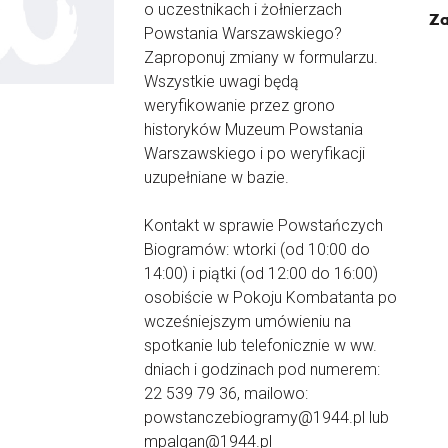
o uczestnikach i żołnierzach
Za
Powstania Warszawskiego?
Zaproponuj zmiany w formularzu.
Wszystkie uwagi będą
weryfikowanie przez grono
historyków Muzeum Powstania
Warszawskiego i po weryfikacji
uzupełniane w bazie.
Kontakt w sprawie Powstańczych
Biogramów: wtorki (od 10:00 do
14:00) i piątki (od 12:00 do 16:00)
osobiście w Pokoju Kombatanta po
wcześniejszym umówieniu na
spotkanie lub telefonicznie w ww.
dniach i godzinach pod numerem:
22 539 79 36, mailowo:
powstanczebiogramy@1944.pl lub
mpalgan@1944.pl