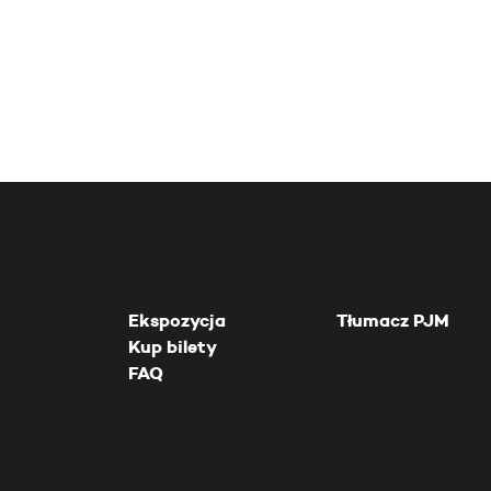
Ekspozycja
Tłumacz PJM
Kup bilety
FAQ