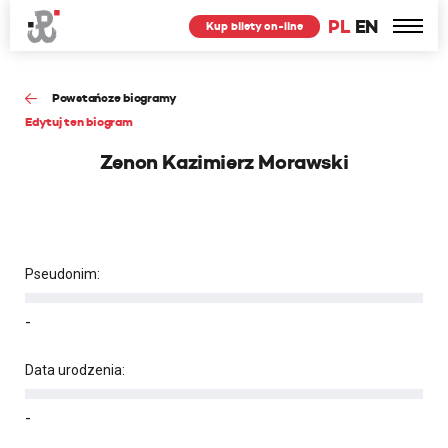
PL
EN
Kup bilety on-line
Powstańcze biogramy
Edytuj ten biogram
Zenon Kazimierz Morawski
Pseudonim:
-
Data urodzenia:
-