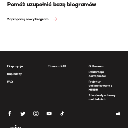
Pomóż uzupełnić bazę biogramów
Zaproponuj nowy biogram
Ekspozycja
Tłumacz PJM
O Muzeum
Deklaracja
Kup bilety
dostępności
FAQ
Projekty
dofinansowane z
MKiDN
Standardy ochrony
małoletnich