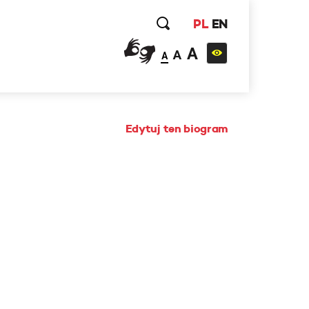
PL
EN
A
A
A
Edytuj ten biogram