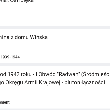
wiat Ostrołęka
nina z domu Wińska
i 1939-1944:
 od 1942 roku - I Obwód "Radwan" (Śródmieśc
 Okręgu Armii Krajowej - pluton łączności
aniem: