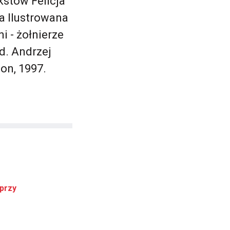
kstów Felicja
a Ilustrowana
 - żołnierze
d. Andrzej
on, 1997.
 przy