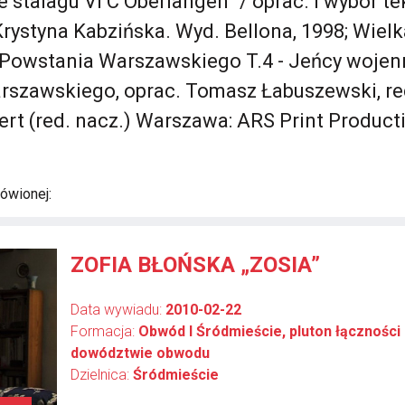
 stalagu VI C Oberlangen” / oprac. i wybór te
rystyna Kabzińska. Wyd. Bellona, 1998; Wielk
Powstania Warszawskiego T.4 - Jeńcy wojenni
szawskiego, oprac. Tomasz Łabuszewski, re
ert (red. nacz.) Warszawa: ARS Print Producti
ówionej:
ZOFIA BŁOŃSKA „ZOSIA”
Data wywiadu:
2010-02-22
Formacja:
Obwód I Śródmieście, pluton łączności
dowództwie obwodu
Dzielnica:
Śródmieście