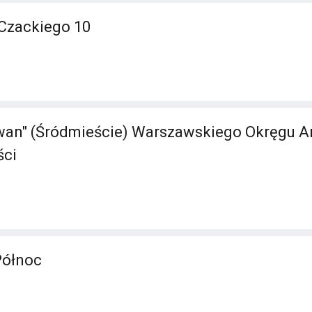
Czackiego 10
an" (Śródmieście) Warszawskiego Okręgu Ar
ści
Północ