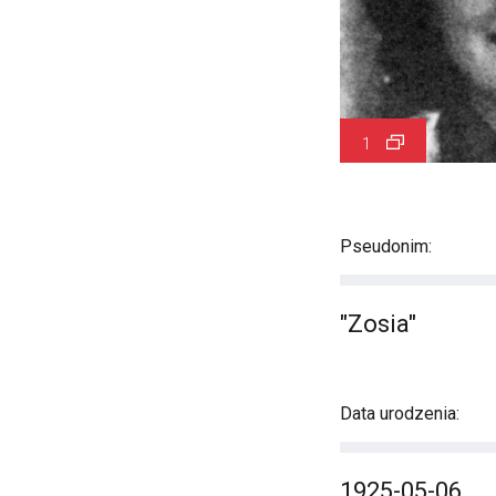
1
Pseudonim:
"Zosia"
Data urodzenia:
1925-05-06