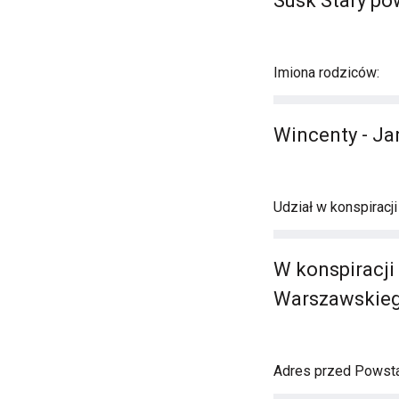
Susk Stary po
Imiona rodziców:
Wincenty - Ja
Udział w konspiracj
W konspiracji
Warszawskiego
Adres przed Powst