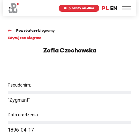
PL
EN
Kup bilety on-line
Powstańcze biogramy
Edytuj ten biogram
Zofia Czechowska
Pseudonim:
"Zygmunt"
Data urodzenia:
1896-04-17