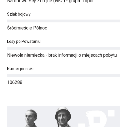
Narodowe Siły Zbrojne (NSZ) - grupa "Topór"
Szlak bojowy:
Śródmieście Północ
Losy po Powstaniu:
Niewola niemiecka - brak informacji o miejscach pobytu
Numer jeniecki:
106288