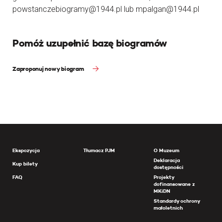
powstanczebiogramy@1944.pl lub mpalgan@1944.pl
Pomóż uzupełnić bazę biogramów
Zaproponuj nowy biogram
Ekspozycja
Tłumacz PJM
O Muzeum
Deklaracja
Kup bilety
dostępności
FAQ
Projekty
dofinansowane z
MKiDN
Standardy ochrony
małoletnich