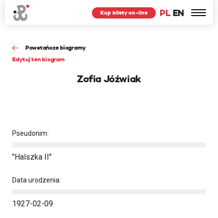
PL
EN
Kup bilety on-line
Powstańcze biogramy
Edytuj ten biogram
Zofia Jóźwiak
Pseudonim:
"Halszka II"
Data urodzenia:
1927-02-09