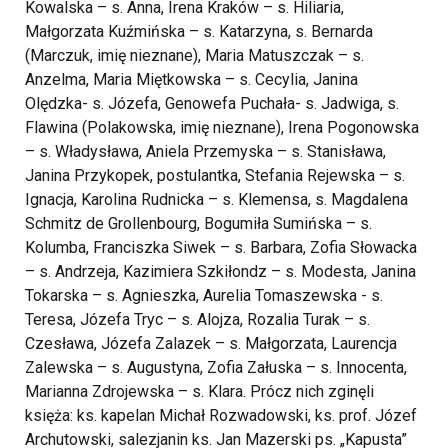
Kowalska – s. Anna, Irena Kraków – s. Hiliaria,
Małgorzata Kuźmińska – s. Katarzyna, s. Bernarda
(Marczuk, imię nieznane), Maria Matuszczak – s.
Anzelma, Maria Miętkowska – s. Cecylia, Janina
Olędzka- s. Józefa, Genowefa Puchała- s. Jadwiga, s.
Flawina (Polakowska, imię nieznane), Irena Pogonowska
– s. Władysława, Aniela Przemyska – s. Stanisława,
Janina Przykopek, postulantka, Stefania Rejewska – s.
Ignacja, Karolina Rudnicka – s. Klemensa, s. Magdalena
Schmitz de Grollenbourg, Bogumiła Sumińska – s.
Kolumba, Franciszka Siwek – s. Barbara, Zofia Słowacka
– s. Andrzeja, Kazimiera Szkiłondz – s. Modesta, Janina
Tokarska – s. Agnieszka, Aurelia Tomaszewska - s.
Teresa, Józefa Tryc – s. Alojza, Rozalia Turak – s.
Czesława, Józefa Zalazek – s. Małgorzata, Laurencja
Zalewska – s. Augustyna, Zofia Załuska – s. Innocenta,
Marianna Zdrojewska – s. Klara. Prócz nich zginęli
księża: ks. kapelan Michał Rozwadowski, ks. prof. Józef
Archutowski, salezjanin ks. Jan Mazerski ps. „Kapusta”