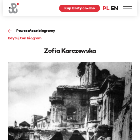
PL
EN
Kup bilety on-line
Powstańcze biogramy
Edytuj ten biogram
Zofia Karczewska