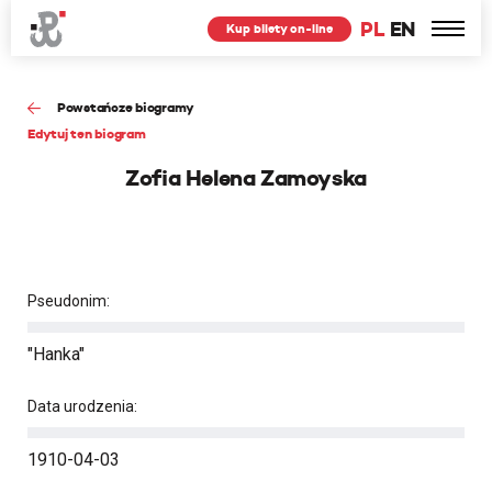
PL
EN
Kup bilety on-line
Powstańcze biogramy
Edytuj ten biogram
Zofia Helena Zamoyska
Pseudonim:
"Hanka"
Data urodzenia:
1910-04-03