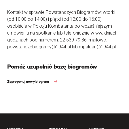
Kontakt w sprawie Powstańczych Biogramów: wtorki
(od 10:00 do 14:00) i piątki (od 12:00 do 16:00)
osobiście w Pokoju Kombatanta po wcześniejszym
umówieniu na spotkanie lub telefonicznie w ww. dniach i
godzinach pod numerem: 22 539 79 36, mailowo:
powstanczebiogramy@1944.pl lub mpalgan@1944.pl
Pomóż uzupełnić bazę biogramów
Zaproponuj nowy biogram
Ekspozycja
Tłumacz PJM
O Muzeum