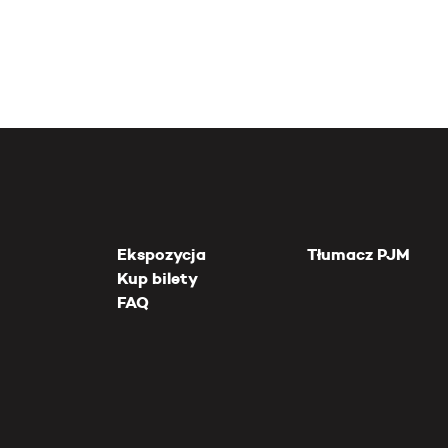
Ekspozycja
Tłumacz PJM
Kup bilety
FAQ