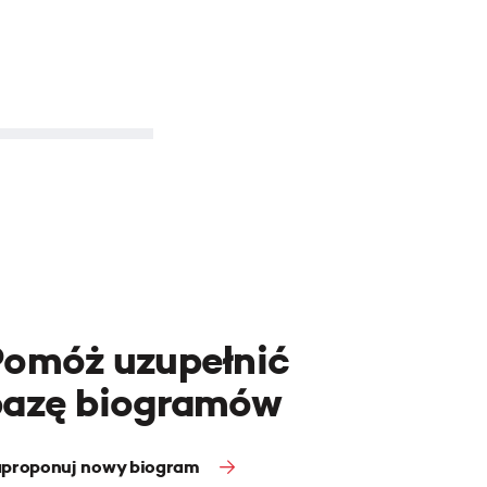
Pomóż uzupełnić
bazę biogramów
proponuj nowy biogram