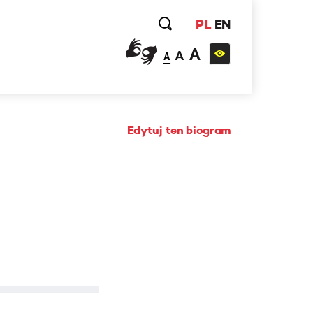
PL
EN
A
A
A
Edytuj ten biogram