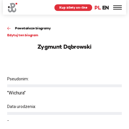
PL
EN
Kup bilety on-line
Powstańcze biogramy
Edytuj ten biogram
Zygmunt Dąbrowski
Pseudonim:
"Wichura"
Data urodzenia:
-