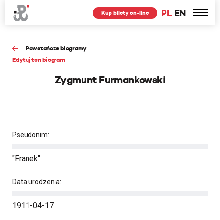
PL
EN
Kup bilety on-line
Powstańcze biogramy
Edytuj ten biogram
Zygmunt Furmankowski
Pseudonim:
"Franek"
Data urodzenia:
1911-04-17