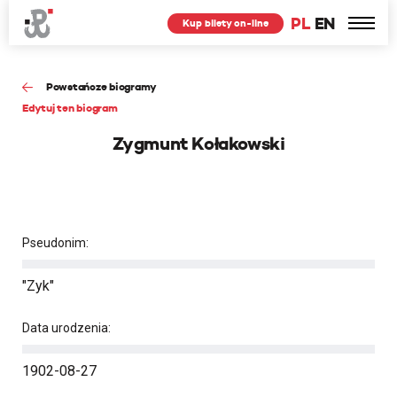
PL
EN
Kup bilety on-line
Powstańcze biogramy
Edytuj ten biogram
Zygmunt Kołakowski
Pseudonim:
"Zyk"
Data urodzenia:
1902-08-27