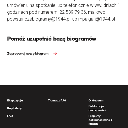
umówieniu na spotkanie lub telefonicznie w ww. dniach i
godzinach pod numerem: 22 539 79 36, mailowo:
powstanczebiogramy@1944.pl lub mpalgan@1944.pl
Pomóż uzupełnić bazę biogramów
Zaproponuj nowy biogram
Ekspozycja
Tłumacz PJM
O Muzeum
Deklaracja
Kup bilety
dostępności
FAQ
Projekty
dofinansowane z
MKiDN