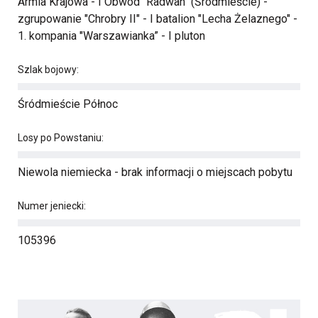
Armia Krajowa - I Obwód "Radwan" (Śródmieście) -
zgrupowanie "Chrobry II" - I batalion "Lecha Żelaznego" -
1. kompania "Warszawianka” - I pluton
Szlak bojowy:
Śródmieście Północ
Losy po Powstaniu:
Niewola niemiecka - brak informacji o miejscach pobytu
Numer jeniecki:
105396