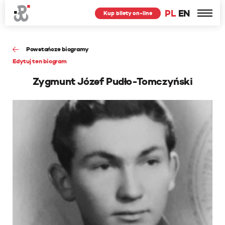
PL
EN
Kup bilety on-line
Powstańcze biogramy
Edytuj ten biogram
Zygmunt Józef Pudło-Tomczyński