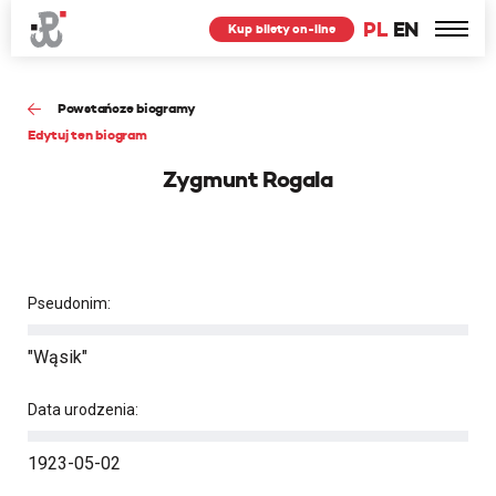
PL
EN
Kup bilety on-line
Powstańcze biogramy
Edytuj ten biogram
Zygmunt Rogala
Pseudonim:
"Wąsik"
Data urodzenia:
1923-05-02