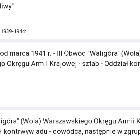
liwy"
i 1939-1944:
od marca 1941 r. - III Obwód "Waligóra" (Wola
 Okręgu Armii Krajowej - sztab - Oddział ko
ligóra” (Wola) Warszawskiego Okręgu Armii K
ał kontrwywiadu - dowódca, następnie w zgr