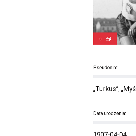
9
Pseudonim:
„Turkus”, „Myś
Data urodzenia:
1907-04-04