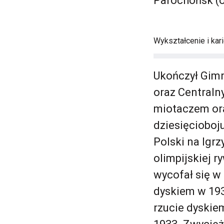
Parochońsk (o
Wykształcenie i kari
Ukończył Gimn
oraz Centraln
miotaczem ora
dziesięcioboj
Polski na Igr
olimpijskiej r
wycofał się w
dyskiem w 193
rzucie dyskie