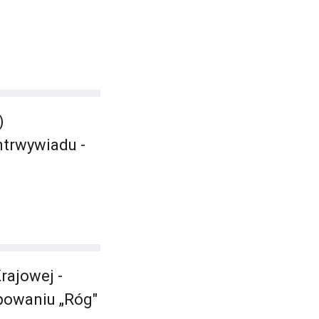
)
ntrwywiadu -
rajowej -
upowaniu „Róg"