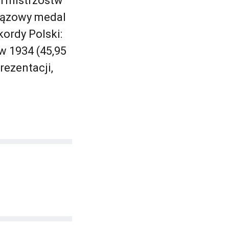
h mistrzostw
brązowy medal
kordy Polski:
w 1934 (45,95
rezentacji,