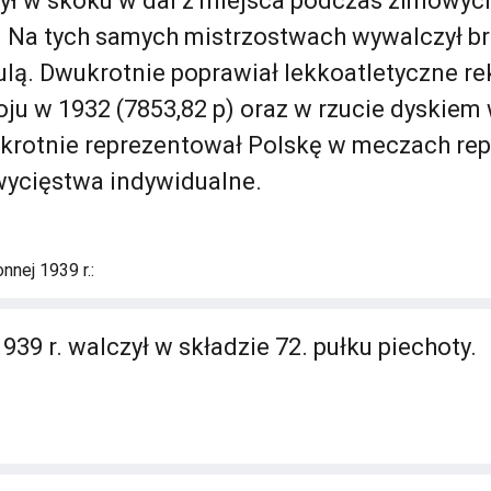
ył w skoku w dal z miejsca podczas zimowyc
. Na tych samych mistrzostwach wywalczył 
ulą. Dwukrotnie poprawiał lekkoatletyczne re
oju w 1932 (7853,82 p) oraz w rzucie dyskiem 
okrotnie reprezentował Polskę w meczach rep
wycięstwa indywidualne.
nnej 1939 r.:
39 r. walczył w składzie 72. pułku piechoty.