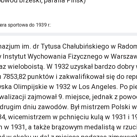
bwód brzeski, parafia Pińsk)
era sportowa do 1939 r.:
azjum im. dr Tytusa Chałubińskiego w Rado
y Instytut Wychowania Fizycznego w Warszaw
z wieloboistą. W 1932 uzyskał bardzo dobry
u 7853,82 punktów i zakwalifikował się do rep
zyska Olimpijskie w 1932 w Los Angeles. Po p
ywalizacji zajmował 9. miejsce, jednak z powo
 drugim dniu zawodów. Był mistrzem Polski w
4, wicemistrzem w pchnięciu kulą w 1931 i 1
m w 1931, a także brązowym medalistą w rzuc