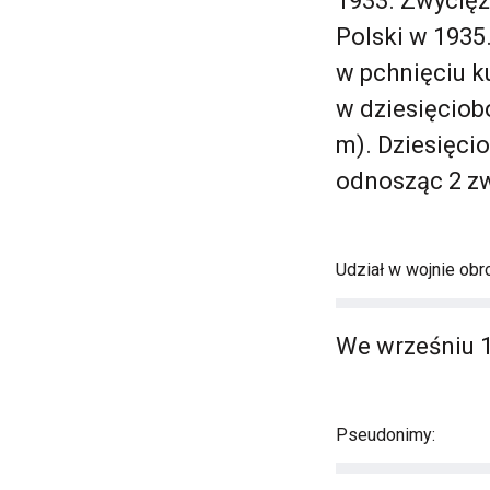
1933. Zwycięż
Polski w 1935
w pchnięciu k
w dziesięciob
m). Dziesięci
odnosząc 2 z
Udział w wojnie obro
We wrześniu 19
Pseudonimy: