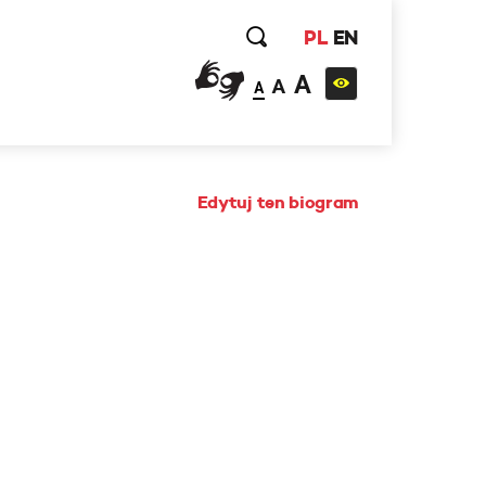
PL
EN
A
A
A
Edytuj ten biogram