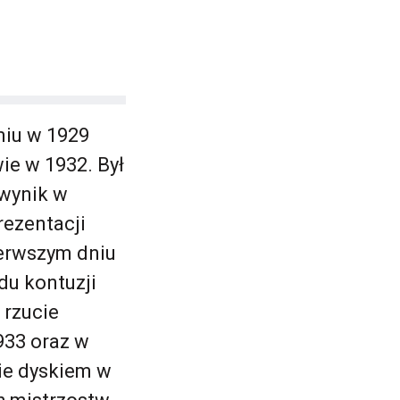
miu w 1929
ie w 1932. Był
 wynik w
rezentacji
ierwszym dniu
du kontuzji
 rzucie
933 oraz w
ie dyskiem w