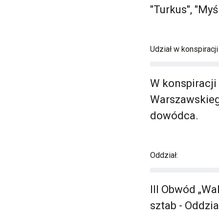
"Turkus", "Myś
Udział w konspiracj
W konspiracji 
Warszawskiego
dowódca.
Oddział:
III Obwód „Wa
sztab - Oddzi