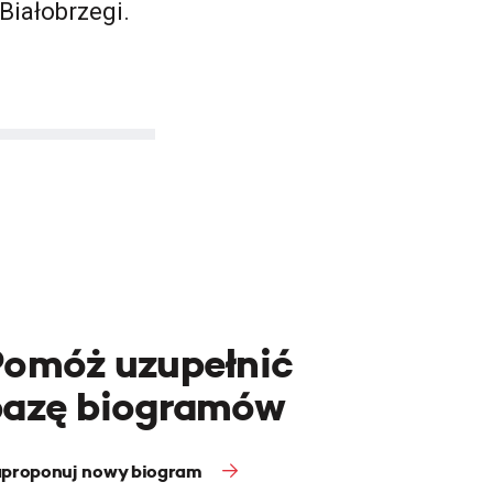
Białobrzegi.
Pomóż uzupełnić
bazę biogramów
proponuj nowy biogram