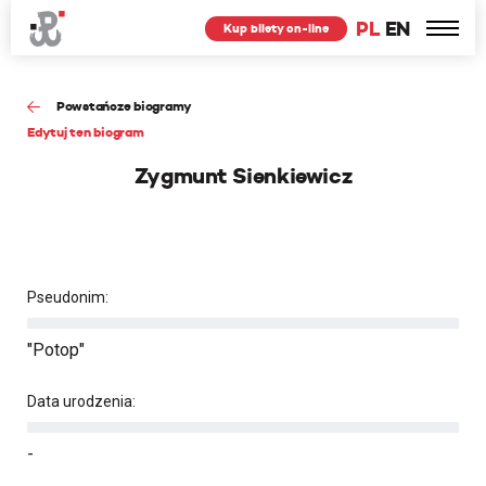
PL
EN
Kup bilety on-line
Powstańcze biogramy
Edytuj ten biogram
Zygmunt Sienkiewicz
Pseudonim:
"Potop"
Data urodzenia:
-