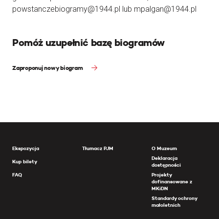
powstanczebiogramy@1944.pl lub mpalgan@1944.pl
Pomóż uzupełnić bazę biogramów
Zaproponuj nowy biogram
Ekspozycja
Tłumacz PJM
O Muzeum
Deklaracja
Kup bilety
dostępności
FAQ
Projekty
dofinansowane z
MKiDN
Standardy ochrony
małoletnich