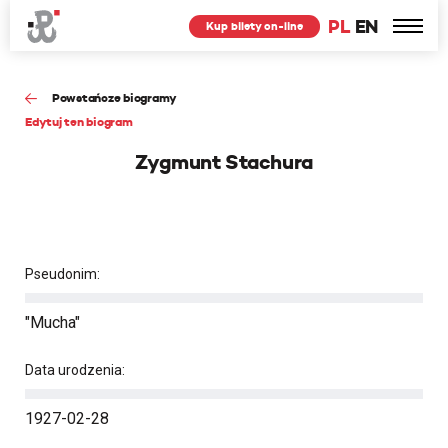
PL
EN
Kup bilety on-line
Powstańcze biogramy
Edytuj ten biogram
Zygmunt Stachura
Pseudonim:
"Mucha"
Data urodzenia:
1927-02-28