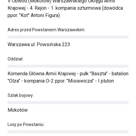
V Obwód (Mokotów) Warszawskiego Okręgu Armii
Krajowej - 4. Rejon - 1. kompania szturmowa (dowódca
ppor. "Kot" Antoni Figura)
Adres przed Powstaniem Warszawskim:
Warszawa ul. Powsińska 223
Oddział:
Komenda Główna Armii Krajowej - pułk "Baszta" - batalion
"Olza" - kompania O-2 ppor. "Misiewicza" - I pluton
Szlak bojowy:
Mokotów
Losy po Powstaniu: