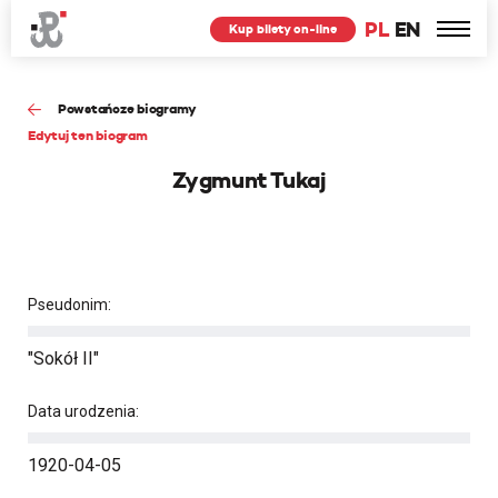
PL
EN
Kup bilety on-line
Powstańcze biogramy
Edytuj ten biogram
Zygmunt Tukaj
Pseudonim:
"Sokół II"
Data urodzenia:
1920-04-05