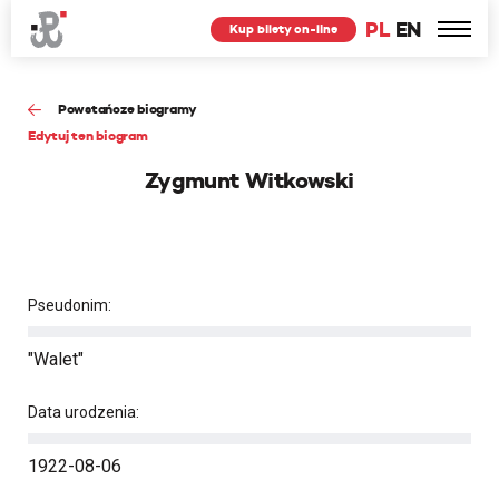
PL
EN
Kup bilety on-line
Powstańcze biogramy
Edytuj ten biogram
Zygmunt Witkowski
Pseudonim:
"Walet"
Data urodzenia:
1922-08-06