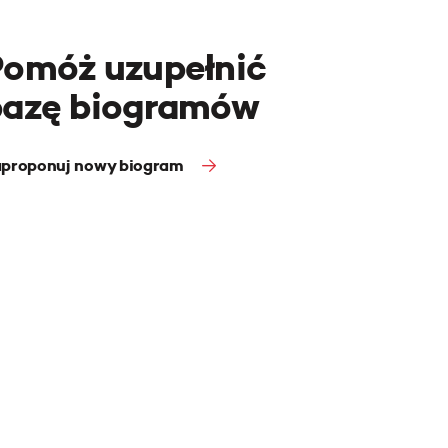
Pomóż uzupełnić
bazę biogramów
proponuj nowy biogram