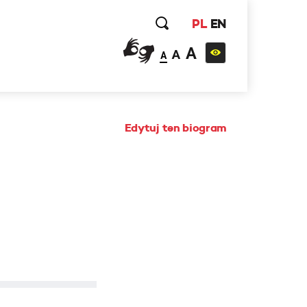
PL
EN
A
A
A
Edytuj ten biogram