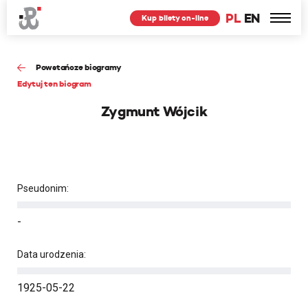
PL
EN
Kup bilety on-line
Powstańcze biogramy
Edytuj ten biogram
Zygmunt Wójcik
Pseudonim:
-
Data urodzenia:
1925-05-22