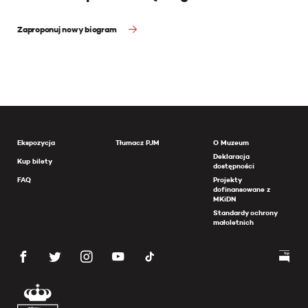
Zaproponuj nowy biogram
Ekspozycja
Tłumacz PJM
O Muzeum
Deklaracja
Kup bilety
dostępności
FAQ
Projekty
dofinansowane z
MKiDN
Standardy ochrony
małoletnich