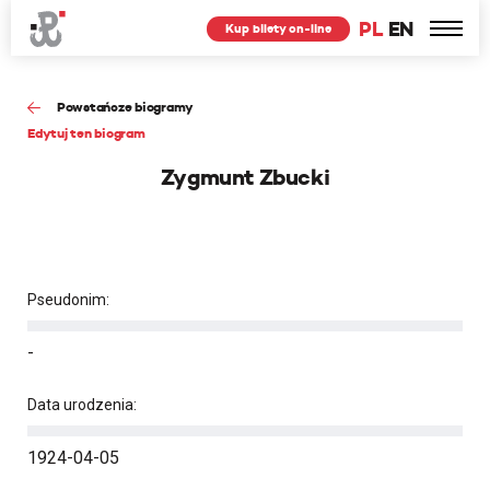
PL
EN
Kup bilety on-line
Powstańcze biogramy
Edytuj ten biogram
Zygmunt Zbucki
Pseudonim:
-
Data urodzenia:
1924-04-05