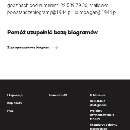
godzinach pod numerem: 22 539 79 36, mailowo:
powstanczebiogramy@1944.pl lub mpalgan@1944.pl
Pomóż uzupełnić bazę biogramów
Zaproponuj nowy biogram
Ekspozycja
Tłumacz PJM
O Muzeum
Deklaracja
Kup bilety
dostępności
FAQ
Projekty
dofinansowane z
MKiDN
Standardy ochrony
małoletnich