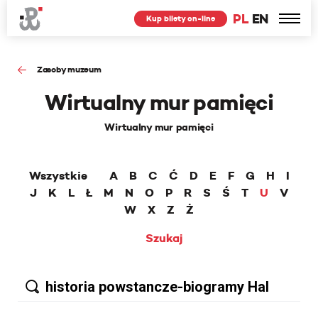
PL
EN
Kup bilety on-line
Zasoby muzeum
Wirtualny mur pamięci
Wirtualny mur pamięci
Wszystkie
A
B
C
Ć
D
E
F
G
H
I
J
K
L
Ł
M
N
O
P
R
S
Ś
T
U
V
W
X
Z
Ż
Szukaj