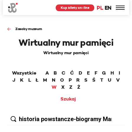
PL
EN
Kup bilety on-line
Zasoby muzeum
Wirtualny mur pamięci
Wirtualny mur pamięci
Wszystkie
A
B
C
Ć
D
E
F
G
H
I
J
K
L
Ł
M
N
O
P
R
S
Ś
T
U
V
W
X
Z
Ż
Szukaj