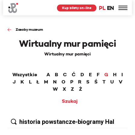
PL
EN
Kup bilety on-line
Zasoby muzeum
Wirtualny mur pamięci
Wirtualny mur pamięci
Wszystkie
A
B
C
Ć
D
E
F
G
H
I
J
K
L
Ł
M
N
O
P
R
S
Ś
T
U
V
W
X
Z
Ż
Szukaj